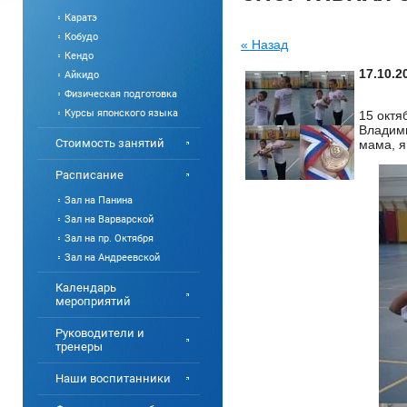
Каратэ
Кобудо
« Назад
Кендо
17.10.2
Айкидо
Физическая подготовка
Курсы японского языка
15 октя
Владими
Стоимость занятий
мама, я
Расписание
Зал на Панина
Зал на Варварской
Зал на пр. Октября
Зал на Андреевской
Календарь
мероприятий
Руководители и
тренеры
Наши воспитанники